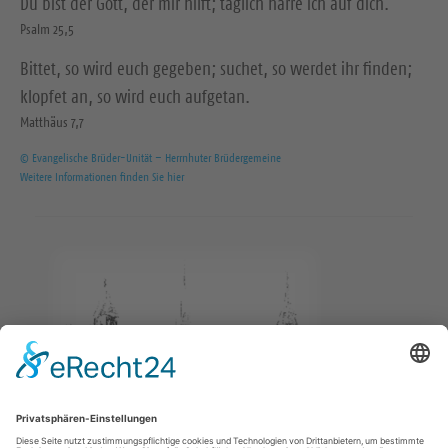
Du bist der Gott, der mir hilft; täglich harre ich auf dich.
Psalm 25,5
Bittet, so wird euch gegeben; suchet, so werdet ihr finden;
klopfet an, so wird euch aufgetan.
Matthäus 7,7
© Evangelische Brüder-Unität – Herrnhuter Brüdergemeine
Weitere Informationen finden Sie hier