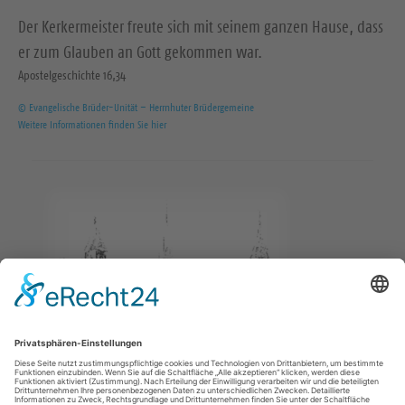
Der Kerkermeister freute sich mit seinem ganzen Hause, dass
er zum Glauben an Gott gekommen war.
Apostelgeschichte 16,34
© Evangelische Brüder-Unität – Herrnhuter Brüdergemeine
Weitere Informationen finden Sie hier