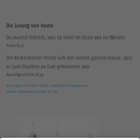
Die Losung von heute
Du machst fröhlich, was da lebet im Osten wie im Westen.
Psalm 65,9
Der Kerkermeister freute sich mit seinem ganzen Hause, dass
er zum Glauben an Gott gekommen war.
Apostelgeschichte 16,34
© Evangelische Brüder-Unität – Herrnhuter Brüdergemeine
Weitere Informationen finden Sie hier