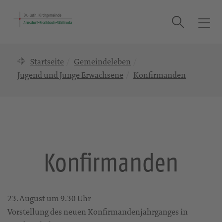
Suche
T
o
g
Startseite
Gemeindeleben
g
l
Jugend und Junge Erwachsene
Konfirmanden
e
n
a
v
i
g
Konfirmanden
a
t
i
o
23. August um 9.30 Uhr
n
Vorstellung des neuen Konfirmandenjahrganges in