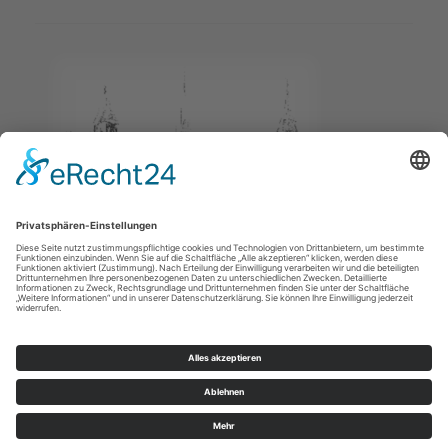
Impressum
/
Datenschutz
© Ev.-Luth. Kirchgemeinde Arnsdorf-Fischbach-Wallroda 2026