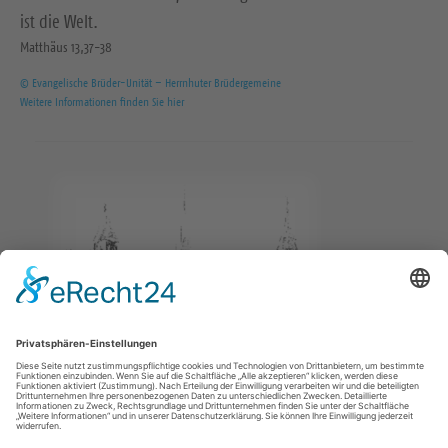
ist die Welt.
Matthäus 13,37-38
© Evangelische Brüder-Unität – Herrnhuter Brüdergemeine
Weitere Informationen finden Sie hier