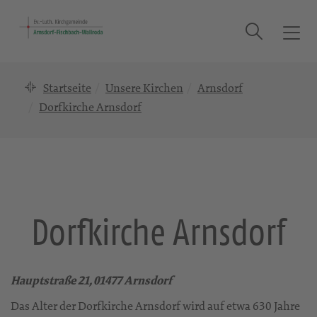
Suche
T
o
g
Startseite
Unsere Kirchen
Arnsdorf
g
l
Dorfkirche Arnsdorf
e
n
a
v
i
g
Dorfkirche Arnsdorf
a
t
i
o
Hauptstraße 21, 01477 Arnsdorf
n
Das Alter der Dorfkirche Arnsdorf wird auf etwa 630 Jahre