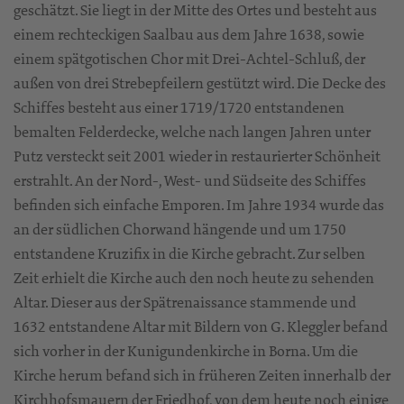
geschätzt. Sie liegt in der Mitte des Ortes und besteht aus
einem rechteckigen Saalbau aus dem Jahre 1638, sowie
einem spätgotischen Chor mit Drei-Achtel-Schluß, der
außen von drei Strebepfeilern gestützt wird. Die Decke des
Schiffes besteht aus einer 1719/1720 entstandenen
bemalten Felderdecke, welche nach langen Jahren unter
Putz versteckt seit 2001 wieder in restaurierter Schönheit
erstrahlt. An der Nord-, West- und Südseite des Schiffes
befinden sich einfache Emporen. Im Jahre 1934 wurde das
an der südlichen Chorwand hängende und um 1750
entstandene Kruzifix in die Kirche gebracht. Zur selben
Zeit erhielt die Kirche auch den noch heute zu sehenden
Altar. Dieser aus der Spätrenaissance stammende und
1632 entstandene Altar mit Bildern von G. Kleggler befand
sich vorher in der Kunigundenkirche in Borna. Um die
Kirche herum befand sich in früheren Zeiten innerhalb der
Kirchhofsmauern der Friedhof, von dem heute noch einige