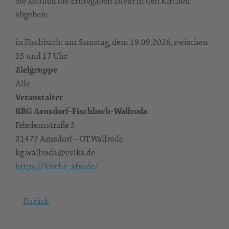
Sie können die Erntegaben zuvor in den Kirchen
abgeben:
in Fischbach: am Samstag, dem 19.09.2026, zwischen
15 und 17 Uhr
Zielgruppe
Alle
Veranstalter
KBG Arnsdorf-Fischbach-Wallroda
Friedensstraße 3
01477 Arnsdorf - OT Wallroda
kg.wallroda@evlks.de
https://kirche-afw.de/
Zurück