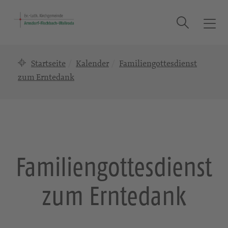
Suche
T
o
g
Startseite
Kalender
Familiengottesdienst
g
l
zum Erntedank
e
n
a
v
i
g
Familiengottesdienst
a
t
zum Erntedank
i
o
n