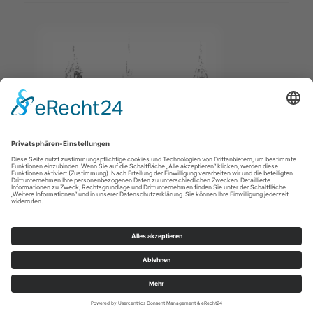
Impressum
/
Datenschutz
© Ev.-Luth. Kirchgemeinde Arnsdorf-Fischbach-Wallroda 2026