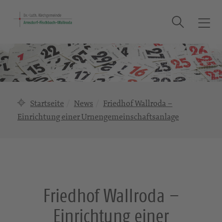
Suche
T
o
g
g
l
e
n
Startseite
News
Friedhof Wallroda –
a
Einrichtung einer Urnengemeinschaftsanlage
v
i
g
a
t
i
Friedhof Wallroda –
o
n
Einrichtung einer