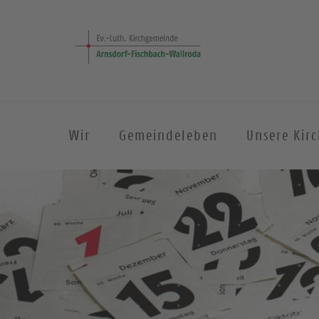
Wir
Gemeindeleben
Unsere Kir