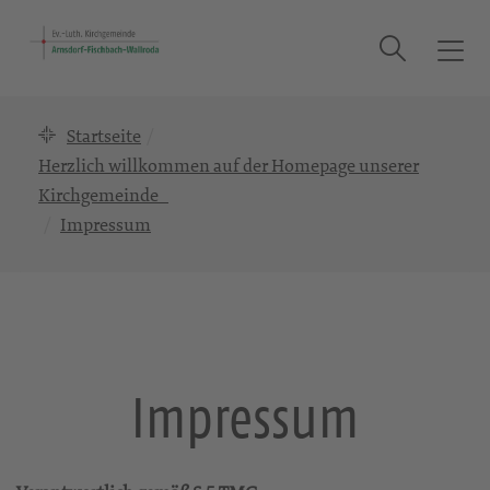
Suche
T
o
g
Startseite
g
l
Herzlich willkommen auf der Homepage unserer
e
Kirchgemeinde
n
Impressum
a
v
i
g
a
t
Impressum
i
o
n