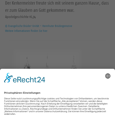
Der Kerkermeister freute sich mit seinem ganzen Hause, dass
er zum Glauben an Gott gekommen war.
Apostelgeschichte 16,34
© Evangelische Brüder-Unität – Herrnhuter Brüdergemeine
Weitere Informationen finden Sie hier